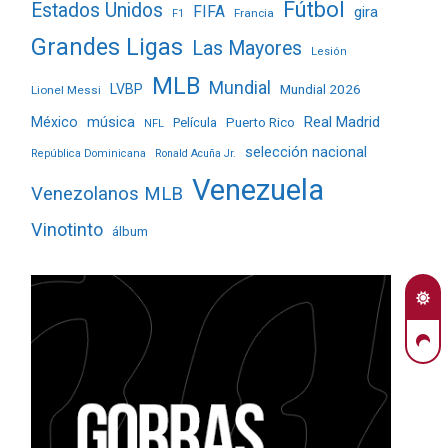
Fútbol
Estados Unidos
FIFA
gira
Francia
F1
Grandes Ligas
Las Mayores
Lesión
MLB
Mundial
LVBP
Mundial 2026
Lionel Messi
Real Madrid
México
música
Película
Puerto Rico
NFL
selección nacional
República Dominicana
Ronald Acuña Jr.
Venezuela
Venezolanos MLB
Vinotinto
álbum