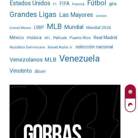
Fútbol
Estados Unidos
FIFA
gira
Francia
F1
Grandes Ligas
Las Mayores
Lesión
MLB
Mundial
LVBP
Mundial 2026
Lionel Messi
Real Madrid
México
música
Película
Puerto Rico
NFL
selección nacional
República Dominicana
Ronald Acuña Jr.
Venezuela
Venezolanos MLB
Vinotinto
álbum