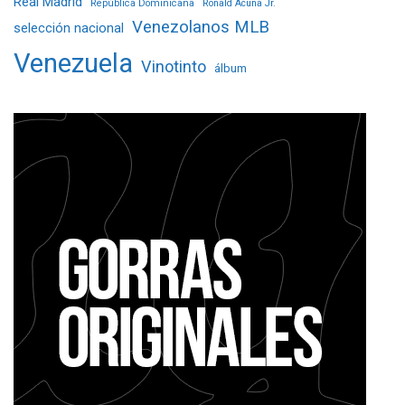
Real Madrid
República Dominicana
Ronald Acuña Jr.
Venezolanos MLB
selección nacional
Venezuela
Vinotinto
álbum