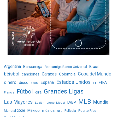
Argentina
Bancamiga
Bancamiga Banco Universal
Brasil
béisbol
Copa del Mundo
Caracas
Colombia
canciones
Estados Unidos
dinero
España
FIFA
disco
EEUU
F1
Grandes Ligas
Fútbol
gira
Francia
MLB
Las Mayores
Mundial
LVBP
Lionel Messi
Lesión
Mundial 2026
México
música
Película
Puerto Rico
NFL