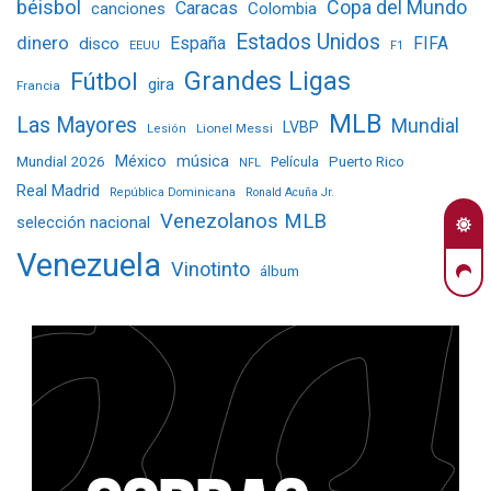
béisbol
Copa del Mundo
Caracas
Colombia
canciones
Estados Unidos
dinero
España
FIFA
disco
EEUU
F1
Grandes Ligas
Fútbol
gira
Francia
MLB
Las Mayores
Mundial
LVBP
Lionel Messi
Lesión
Mundial 2026
México
música
Película
Puerto Rico
NFL
Real Madrid
República Dominicana
Ronald Acuña Jr.
Venezolanos MLB
selección nacional
Venezuela
Vinotinto
álbum