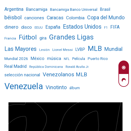
Argentina
Bancamiga
Bancamiga Banco Universal
Brasil
béisbol
Copa del Mundo
Caracas
Colombia
canciones
Estados Unidos
dinero
España
FIFA
disco
EEUU
F1
Grandes Ligas
Fútbol
gira
Francia
MLB
Las Mayores
Mundial
LVBP
Lionel Messi
Lesión
Mundial 2026
México
música
Película
Puerto Rico
NFL
Real Madrid
República Dominicana
Ronald Acuña Jr.
Venezolanos MLB
selección nacional
Venezuela
Vinotinto
álbum