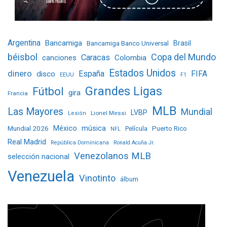
Argentina
Bancamiga
Bancamiga Banco Universal
Brasil
béisbol
Copa del Mundo
Caracas
Colombia
canciones
Estados Unidos
dinero
España
FIFA
disco
EEUU
F1
Grandes Ligas
Fútbol
gira
Francia
MLB
Las Mayores
Mundial
LVBP
Lionel Messi
Lesión
Mundial 2026
México
música
Película
Puerto Rico
NFL
Real Madrid
República Dominicana
Ronald Acuña Jr.
Venezolanos MLB
selección nacional
Venezuela
Vinotinto
álbum