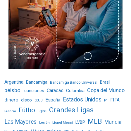
Argentina
Bancamiga
Bancamiga Banco Universal
Brasil
béisbol
Copa del Mundo
Caracas
Colombia
canciones
Estados Unidos
dinero
España
FIFA
disco
EEUU
F1
Grandes Ligas
Fútbol
gira
Francia
MLB
Las Mayores
Mundial
LVBP
Lionel Messi
Lesión