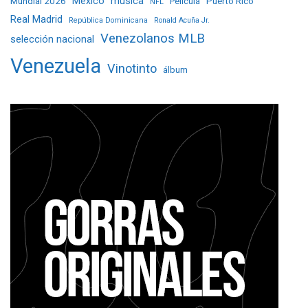
Mundial 2026
México
música
Película
Puerto Rico
NFL
Real Madrid
República Dominicana
Ronald Acuña Jr.
Venezolanos MLB
selección nacional
Venezuela
Vinotinto
álbum