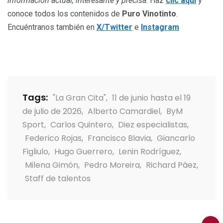
información actual, interesante y precisa
. Haz
clic aquí
y
conoce todos los contenidos de
Puro Vinotinto
.
Encuéntranos también en
X/Twitter
e
Instagram
Tags:
"La Gran Cita"
,
11 de junio hasta el 19
de julio de 2026
,
Alberto Camardiel
,
ByM
Sport
,
Carlos Quintero
,
Diez especialistas
,
Federico Rojas
,
Francisco Blavia
,
Giancarlo
Figliulo
,
Hugo Guerrero
,
Lenin Rodríguez
,
Milena Gimón
,
Pedro Moreira
,
Richard Páez
,
Staff de talentos