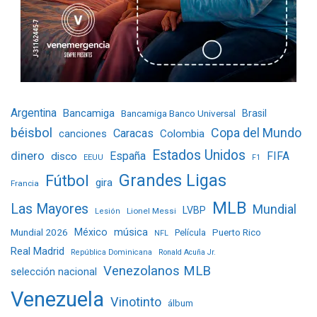
Argentina
Bancamiga
Bancamiga Banco Universal
Brasil
béisbol
Copa del Mundo
Caracas
Colombia
canciones
Estados Unidos
dinero
España
FIFA
disco
EEUU
F1
Grandes Ligas
Fútbol
gira
Francia
MLB
Las Mayores
Mundial
LVBP
Lionel Messi
Lesión
Mundial 2026
México
música
Película
Puerto Rico
NFL
Real Madrid
República Dominicana
Ronald Acuña Jr.
Venezolanos MLB
selección nacional
Venezuela
Vinotinto
álbum