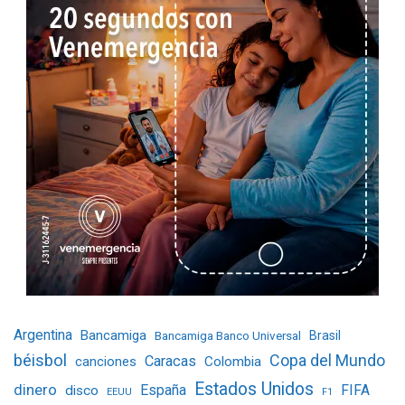
Argentina
Bancamiga
Bancamiga Banco Universal
Brasil
béisbol
Copa del Mundo
Caracas
Colombia
canciones
Estados Unidos
dinero
España
FIFA
disco
EEUU
F1