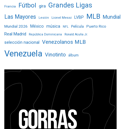
Grandes Ligas
Fútbol
gira
Francia
MLB
Las Mayores
Mundial
LVBP
Lionel Messi
Lesión
Mundial 2026
México
música
Película
Puerto Rico
NFL
Real Madrid
República Dominicana
Ronald Acuña Jr.
Venezolanos MLB
selección nacional
Venezuela
Vinotinto
álbum