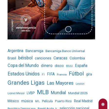
Argentina
Bancamiga
Bancamiga Banco Universal
béisbol
Caracas
Colombia
Brasil
canciones
Copa del Mundo
dinero
España
disco
EEUU
Fútbol
Estados Unidos
FIFA
gira
Francia
F1
Grandes Ligas
Las Mayores
Lesión
MLB
Mundial
LVBP
Mundial 2026
Lionel Messi
Real Madrid
México
música
Película
Puerto Rico
NFL
selección nacional
República Dominicana
Ronald Acuña Jr.