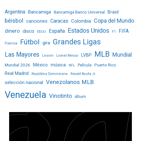
Argentina
Bancamiga
Bancamiga Banco Universal
Brasil
béisbol
Copa del Mundo
Caracas
Colombia
canciones
Estados Unidos
dinero
España
FIFA
disco
EEUU
F1
Grandes Ligas
Fútbol
gira
Francia
MLB
Las Mayores
Mundial
LVBP
Lionel Messi
Lesión
Mundial 2026
México
música
Película
Puerto Rico
NFL
Real Madrid
República Dominicana
Ronald Acuña Jr.
Venezolanos MLB
selección nacional
Venezuela
Vinotinto
álbum