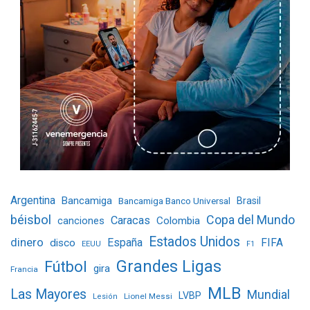
Argentina
Bancamiga
Bancamiga Banco Universal
Brasil
béisbol
Copa del Mundo
Caracas
Colombia
canciones
Estados Unidos
dinero
España
FIFA
disco
EEUU
F1
Grandes Ligas
Fútbol
gira
Francia
MLB
Las Mayores
Mundial
LVBP
Lionel Messi
Lesión