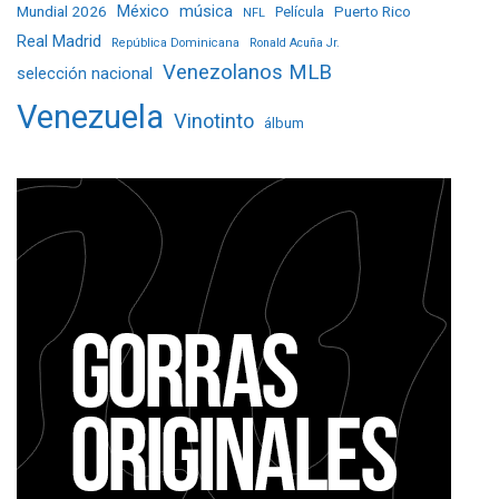
Mundial 2026
México
música
Película
Puerto Rico
NFL
Real Madrid
República Dominicana
Ronald Acuña Jr.
Venezolanos MLB
selección nacional
Venezuela
Vinotinto
álbum