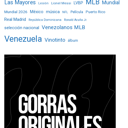
MLB
Las Mayores
Mundial
LVBP
Lionel Messi
Lesión
Mundial 2026
México
música
Película
Puerto Rico
NFL
Real Madrid
República Dominicana
Ronald Acuña Jr.
Venezolanos MLB
selección nacional
Venezuela
Vinotinto
álbum