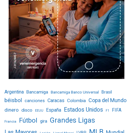
Argentina
Bancamiga
Bancamiga Banco Universal
Brasil
béisbol
Copa del Mundo
Caracas
Colombia
canciones
Estados Unidos
dinero
España
FIFA
disco
EEUU
F1
Grandes Ligas
Fútbol
gira
Francia
MLB
Las Mayores
Mundial
LVBP