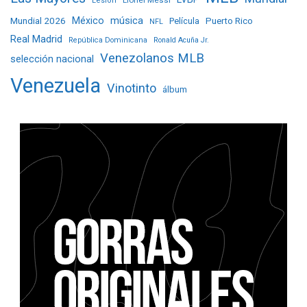
Lionel Messi
Lesión
Mundial 2026
México
música
Película
Puerto Rico
NFL
Real Madrid
República Dominicana
Ronald Acuña Jr.
Venezolanos MLB
selección nacional
Venezuela
Vinotinto
álbum