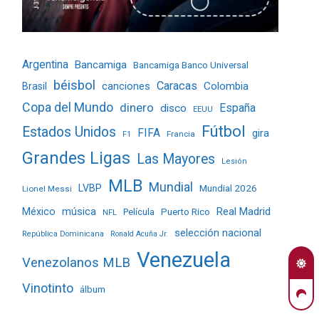
Argentina
Bancamiga
Bancamiga Banco Universal
béisbol
Caracas
Colombia
Brasil
canciones
Copa del Mundo
dinero
España
disco
EEUU
Fútbol
Estados Unidos
FIFA
gira
Francia
F1
Grandes Ligas
Las Mayores
Lesión
MLB
Mundial
LVBP
Mundial 2026
Lionel Messi
Real Madrid
México
música
Película
Puerto Rico
NFL
selección nacional
República Dominicana
Ronald Acuña Jr.
Venezuela
Venezolanos MLB
Vinotinto
álbum