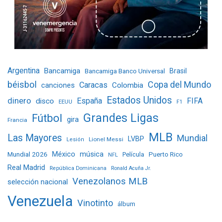
Argentina
Bancamiga
Bancamiga Banco Universal
Brasil
béisbol
Copa del Mundo
Caracas
Colombia
canciones
Estados Unidos
dinero
España
FIFA
disco
EEUU
F1
Grandes Ligas
Fútbol
gira
Francia
MLB
Las Mayores
Mundial
LVBP
Lionel Messi
Lesión
Mundial 2026
México
música
Película
Puerto Rico
NFL
Real Madrid
República Dominicana
Ronald Acuña Jr.
Venezolanos MLB
selección nacional
Venezuela
Vinotinto
álbum