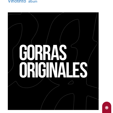
Vinotinto
álbum