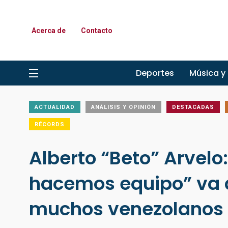
Acerca de
Contacto
Deportes
Música y
ACTUALIDAD
ANÁLISIS Y OPINIÓN
DESTACADAS
RÉCORDS
Alberto “Beto” Arvelo
hacemos equipo” va a
muchos venezolanos