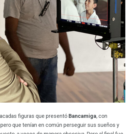
stacadas figuras que presentó
Bancamiga
, con
 pero que tenían en común perseguir sus sueños y
esto, a veces de manera obsesiva. Pero al final fue