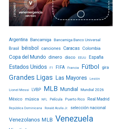
Argentina
Bancamiga
Bancamiga Banco Universal
béisbol
Caracas
Colombia
Brasil
canciones
Copa del Mundo
dinero
España
disco
EEUU
Fútbol
Estados Unidos
FIFA
gira
Francia
F1
Grandes Ligas
Las Mayores
Lesión
MLB
Mundial
LVBP
Mundial 2026
Lionel Messi
Real Madrid
México
música
Película
Puerto Rico
NFL
selección nacional
República Dominicana
Ronald Acuña Jr.
Venezuela
Venezolanos MLB